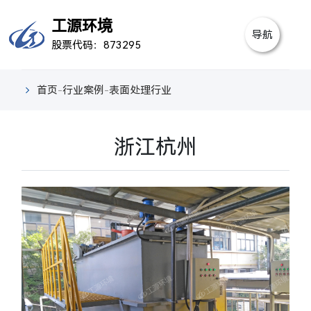
首
工源环境
导航
股票代码：873295
页
关
于
产
首页
-
行业案例
-
表面处理行业
我
品
行
浙江杭州
们
中
业
新
心
案
闻
视
例
中
频
联
心
中
系
心
我
们