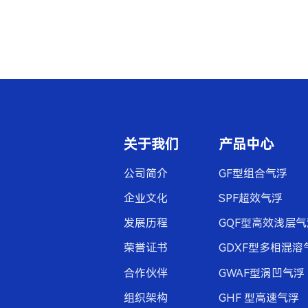
关于我们
产品中心
公司简介
GF型组合气浮
企业文化
SPF超效气浮
发展历程
GQF型高效浅层气
荣誉证书
GDXF型多相混溶
合作伙伴
GWAF型涡凹气浮
组织架构
GHF 型高速气浮