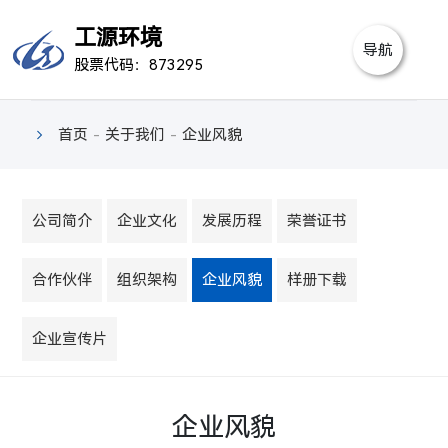
首
工源环境
导航
股票代码：873295
页
关
于
产
首页
-
关于我们
-
企业风貌
我
品
行
们
中
业
新
公司简介
企业文化
发展历程
荣誉证书
心
案
闻
视
合作伙伴
组织架构
企业风貌
样册下载
例
中
频
联
企业宣传片
心
中
系
心
我
企业风貌
们