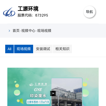
首
工源环境
导航
股票代码：873295
页
关
于
产
首页
-
视频中心
-
现场视频
我
品
行
All
现场视频
安装调试
相关知识
们
中
业
新
心
案
闻
视
例
中
频
联
心
中
系
心
我
们