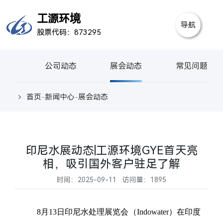
首
工源环境
导航
股票代码：873295
页
关
于
产
公司动态
展会动态
常见问题
我
品
行
首页
-
新闻中心
-
展会动态
们
中
业
新
心
案
闻
视
印尼水展动态|工源环境GYE首天亮
例
中
频
联
相，吸引国外客户驻足了解
心
中
系
时间：2025-09-11 访问量：1895
心
我
8月13日印尼水处理展览会（Indowater）在印度
们